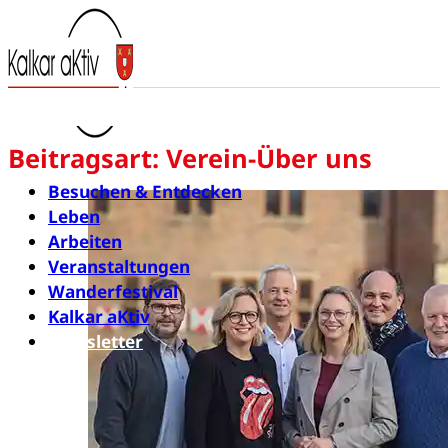
Beitragsart:
Verein-Über uns
Besuchen & Entdecken
Leben
Arbeiten
Veranstaltungen
Wanderfestival
Kalkar aKtiv
Newsletter