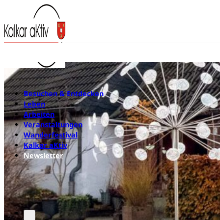
Besuchen & Entdecken
Leben
Arbeiten
Veranstaltungen
Wanderfestival
Kalkar aKtiv
Newsletter