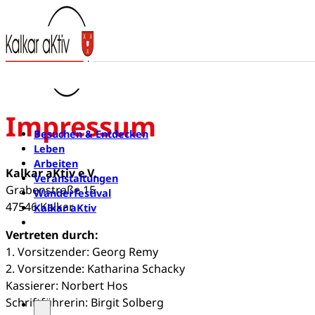
Impressum
Besuchen & Entdecken
Leben
Arbeiten
Kalkar aKtiv e.V.
Veranstaltungen
Grabenstraße 15
Wanderfestival
47546 Kalkar
Kalkar aKtiv
Newsletter
Vertreten durch:
1. Vorsitzender: Georg Remy
2. Vorsitzende: Katharina Schacky
Kassierer: Norbert Hos
Schriftführerin: Birgit Solberg