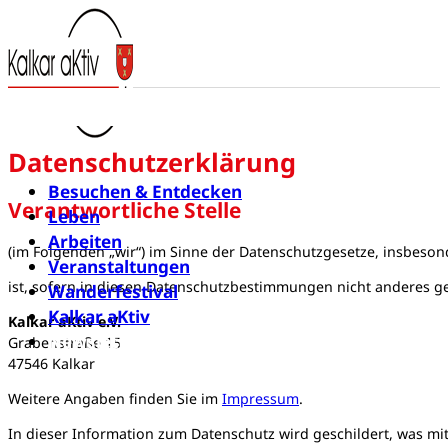
Datenschutzerklärung
Besuchen & Entdecken
Verantwortliche Stelle
Leben
Arbeiten
(im Folgenden „wir“) im Sinne der Datenschutzgesetze, insbes
Veranstaltungen
ist, sofern in diesen Datenschutzbestimmungen nicht anderes g
Wanderfestival
Kalkar aKtiv
Kalkar aKtiv e.V.
Newsletter
Grabenstraße 15
47546 Kalkar
Weitere Angaben finden Sie im
Impressum
.
In dieser Information zum Datenschutz wird geschildert, was mi