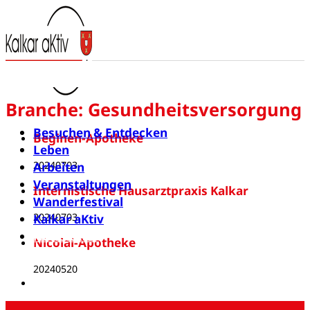
Branche:
Gesundheitsversorgung
Besuchen & Entdecken
Beginen-Apotheke
Leben
20240703
Arbeiten
Veranstaltungen
Internistische Hausarztpraxis Kalkar
Wanderfestival
20240703
Kalkar aKtiv
Newsletter
Nicolai-Apotheke
20240520