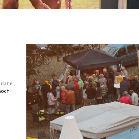
s
 dabei,
 noch