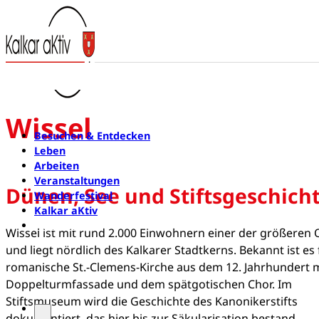
Wissel
Besuchen & Entdecken
Leben
Arbeiten
Veranstaltungen
Dünen, See und Stiftsgeschich
Wanderfestival
Kalkar aKtiv
Newsletter
Wissel ist mit rund 2.000 Einwohnern einer der größeren O
und liegt nördlich des Kalkarer Stadtkerns. Bekannt ist es 
romanische St.-Clemens-Kirche aus dem 12. Jahrhundert m
Doppelturmfassade und dem spätgotischen Chor. Im
Stiftsmuseum wird die Geschichte des Kanonikerstifts
dokumentiert, das hier bis zur Säkularisation bestand.