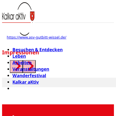
Angelsportverein “Gut Bitt”
Wissel e.V.
Heinz-Seesing-Str. 16
47546 Kalkar
https://www.asv-gutbitt-wissel.de/
Besuchen & Entdecken
Impressionen
Leben
Arbeiten
Veranstaltungen
Wanderfestival
Kalkar aKtiv
Newsletter