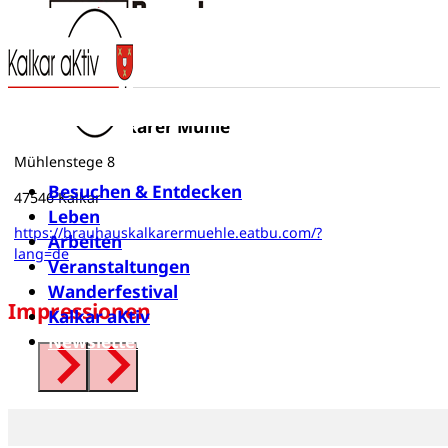
Brauhaus Kalkarer Mühle
Mühlenstege 8
Besuchen & Entdecken
47546 Kalkar
Leben
https://brauhauskalkarermuehle.eatbu.com/?
Arbeiten
lang=de
Veranstaltungen
Wanderfestival
Impressionen
Kalkar aKtiv
Newsletter