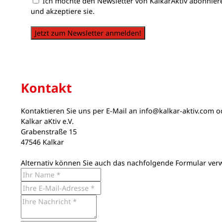
Ich möchte den Newsletter von KalkarAktiv abonnier
und akzeptiere sie.
Jetzt zum Newsletter anmelden!
Kontakt
Kontaktieren Sie uns per E-Mail an
info@kalkar-aktiv.com
od
Kalkar aKtiv e.V.
Grabenstraße 15
47546 Kalkar
Alternativ können Sie auch das nachfolgende Formular ver