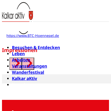
Bundesschützen-Tambourcorps
Hönnepel
Am Schulzenhof 12a
46509 Xanten
https://www.BTC-Hoennepel.de
Besuchen & Entdecken
Impressionen
Leben
Arbeiten
Veranstaltungen
Wanderfestival
Kalkar aKtiv
Newsletter