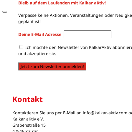
Bleib auf dem Laufenden mit Kalkar aKtiv!
Verpasse keine Aktionen, Veranstaltungen oder Neuigkei
geplant ist!
Deine E-Mail Adresse
Ich möchte den Newsletter von KalkarAktiv abonnier
und akzeptiere sie.
Jetzt zum Newsletter anmelden!
Kontakt
Kontaktieren Sie uns per E-Mail an
info@kalkar-aktiv.com
od
Kalkar aKtiv e.V.
Grabenstraße 15
47546 Kalkar