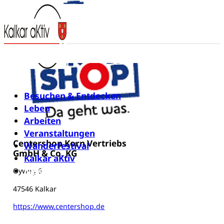
Besuchen & Entdecken
Leben
Arbeiten
Veranstaltungen
Centershop Korn Vertriebs
Wanderfestival
GmbH & Co. KG
Kalkar aKtiv
Newsletter
Oyweg 6
47546 Kalkar
https://www.centershop.de