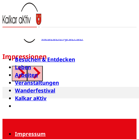
De Deichgräf
Durchlaß 6
47546 Kalkar
https://www.dedeichgraef.de/
Impressionen
Besuchen & Entdecken
Leben
Arbeiten
Veranstaltungen
Wanderfestival
Kalkar aKtiv
Newsletter
Impressum