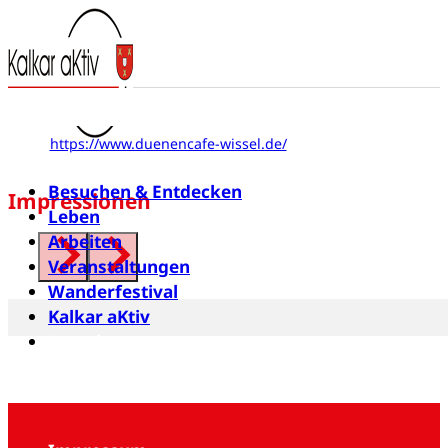
Dünencafe Wissel
Hellendornstraße 37
47546 Kalkar
https://www.duenencafe-wissel.de/
Besuchen & Entdecken
Impressionen
Leben
Arbeiten
Veranstaltungen
Wanderfestival
Kalkar aKtiv
Newsletter