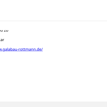
- und Landschaftsbau
ann
ld 2b
kar
w.galabau-rottmann.de/