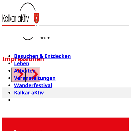
Heimat- und
Verschönerungsverein
Appeldorn / Kehrum 1961 e. V.
Spierheide 26
47546 Kalkar-Kehrum
Besuchen & Entdecken
Impressionen
Leben
Arbeiten
Veranstaltungen
Wanderfestival
Kalkar aKtiv
Newsletter