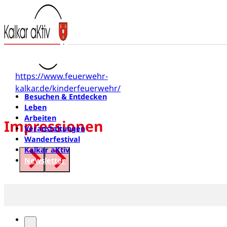
Kinderfeuerwehr
Reeser Straße 90
47546 Kalkar
https://www.feuerwehr-
kalkar.de/kinderfeuerwehr/
Besuchen & Entdecken
Leben
Arbeiten
Impressionen
Veranstaltungen
Wanderfestival
Kalkar aKtiv
Newsletter