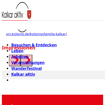
Kolpings-Familie Kalkar
Kesselstraße 15
47546 Kalkar
https://vor-
ort.kolping.de/kolpingsfamilie-kalkar/
Besuchen & Entdecken
Impressionen
Leben
Arbeiten
Veranstaltungen
Wanderfestival
Kalkar aKtiv
Newsletter