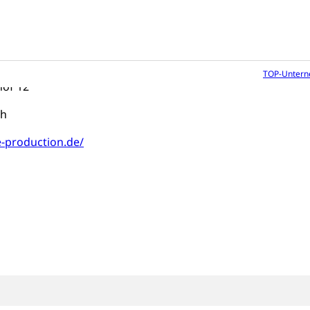
oduction
taltungstechnik
chs & Elbers GbR
TOP-Unter
of 12
ch
ve-production.de/