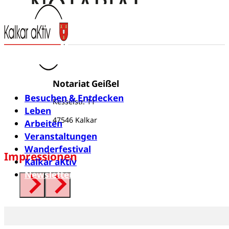
Notariat Geißel
Besuchen & Entdecken
Kesselstr. 11
Leben
47546 Kalkar
Arbeiten
Veranstaltungen
Wanderfestival
Impressionen
Kalkar aKtiv
Newsletter