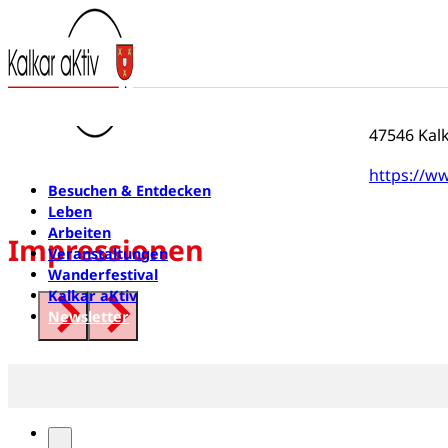
Rechts
Ehrich
Xantener S
47546 Kal
https://ww
Besuchen & Entdecken
Leben
Arbeiten
Impressionen
Veranstaltungen
Wanderfestival
Kalkar aKtiv
Newsletter