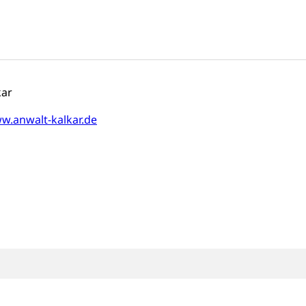
anwälte Zaadelaar &
tr. 19
kar
w.anwalt-kalkar.de