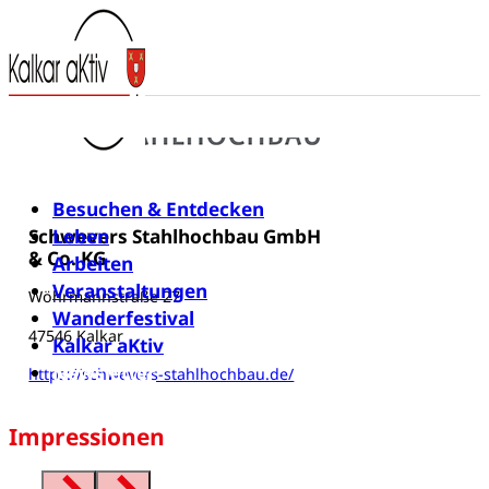
Besuchen & Entdecken
Leben
Schwevers Stahlhochbau GmbH
& Co. KG
Arbeiten
Veranstaltungen
Wöhrmannstraße 27
Wanderfestival
47546 Kalkar
Kalkar aKtiv
Newsletter
https://schwevers-stahlhochbau.de/
Impressionen