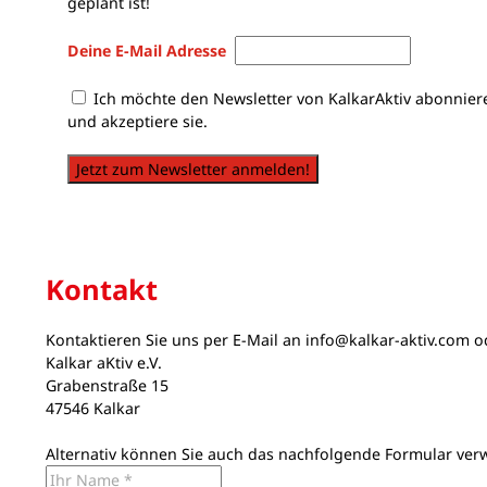
geplant ist!
Deine E-Mail Adresse
Ich möchte den Newsletter von KalkarAktiv abonnier
und akzeptiere sie.
Jetzt zum Newsletter anmelden!
Kontakt
Kontaktieren Sie uns per E-Mail an
info@kalkar-aktiv.com
od
Kalkar aKtiv e.V.
Grabenstraße 15
47546 Kalkar
Alternativ können Sie auch das nachfolgende Formular ver