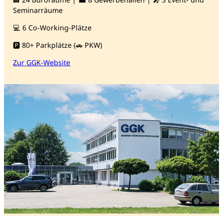
Seminarräume
💻 6 Co-Working-Plätze
🅿️ 80+ Parkplätze (🚗 PKW)
Zur GGK-Website