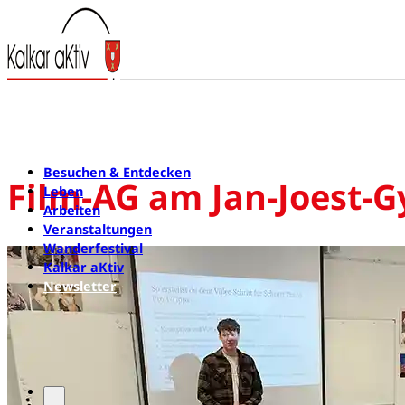
Besuchen & Entdecken
Film-AG am Jan-Joest-G
Leben
Arbeiten
Veranstaltungen
Wanderfestival
Kalkar aKtiv
Newsletter