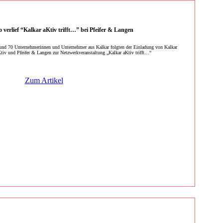
o verlief “Kalkar aKtiv trifft…” bei Pfeifer & Langen
nd 70 Unternehmerinnen und Unternehmer aus Kalkar folgten der Einladung von Kalkar
tiv und Pfeifer & Langen zur Netzwerkveranstaltung „Kalkar aKtiv trifft…“
Zum Artikel