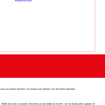
ertes aus Kalkar berichten. Sie können sich jederzeit vom Newsletter abmelden.
elde dich jetzt zu unserem Newsletter an und erfahre als Erste*r, was bei Kalkar aKtiv geplant ist!