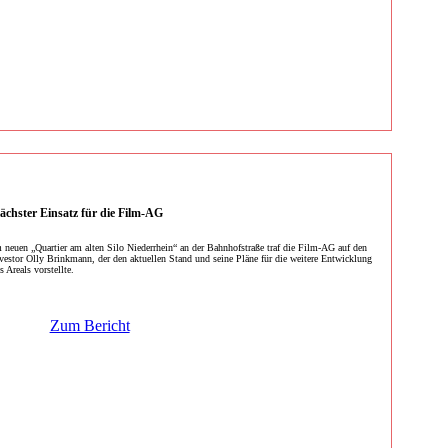
ächster Einsatz für die Film-AG
 neuen „Quartier am alten Silo Niederrhein“ an der Bahnhofstraße traf die Film-AG auf den
vestor Olly Brinkmann, der den aktuellen Stand und seine Pläne für die weitere Entwicklung
s Areals vorstellte.
Zum Bericht