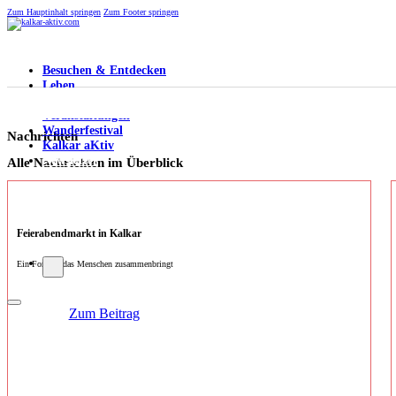
Zum Hauptinhalt springen
Zum Footer springen
Besuchen & Entdecken
Leben
Arbeiten
Veranstaltungen
Wanderfestival
Nachrichten
Kalkar aKtiv
Newsletter
Alle Nachrichten im Überblick
Feierabendmarkt in Kalkar
Ein Format, das Menschen zusammenbringt
Zum Beitrag