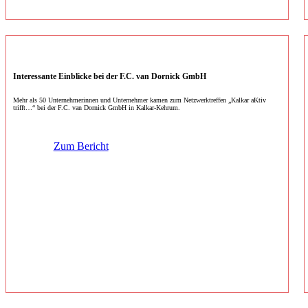
Interessante Einblicke bei der F.C. van Dornick GmbH
Mehr als 50 Unternehmerinnen und Unternehmer kamen zum Netzwerktreffen „Kalkar aKtiv
trifft…“ bei der F.C. van Dornick GmbH in Kalkar-Kehrum.
Zum Bericht