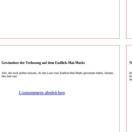
Gewinnlose der Verlosung auf dem Endlich-Mai-Markt
N
Alle, die noch prüfen müssen, ob ihre Lose vom Endlich-Mai-Markt gewonnen haben, können
Im
dies hier tun!
In
de
Losnummern abgleichen