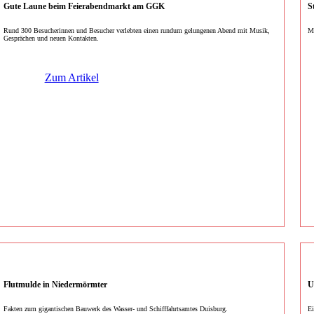
Gute Laune beim Feierabendmarkt am GGK
S
Rund 300 Besucherinnen und Besucher verlebten einen rundum gelungenen Abend mit Musik,
Me
Gesprächen und neuen Kontakten.
Zum Artikel
Flutmulde in Niedermörmter
U
Fakten zum gigantischen Bauwerk des Wasser- und Schifffahrtsamtes Duisburg.
Ei