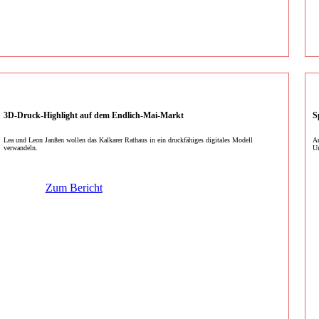
3D-Druck-Highlight auf dem Endlich-Mai-Markt
S
Lea und Leon Janßen wollen das Kalkarer Rathaus in ein druckfähiges digitales Modell
Au
verwandeln.
Un
Zum Bericht