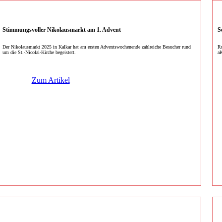
Stimmungsvoller Nikolausmarkt am 1. Advent
S
Der Nikolausmarkt 2025 in Kalkar hat am ersten Adventswochenende zahlreiche Besucher rund
Ru
um die St.-Nicolai-Kirche begeistert.
aK
Zum Artikel