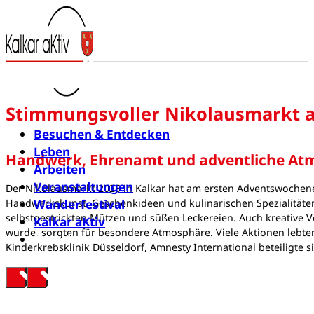
Stimmungsvoller Nikolausmarkt a
Besuchen & Entdecken
Leben
Handwerk, Ehrenamt und adventliche Atm
Arbeiten
Veranstaltungen
Der Nikolausmarkt 2025 in Kalkar hat am ersten Adventswochenend
Wanderfestival
Handwerkskunst, Geschenkideen und kulinarischen Spezialitäten
selbstgestrickten Mützen und süßen Leckereien. Auch kreative 
Kalkar aKtiv
wurde, sorgten für besondere Atmosphäre. Viele Aktionen lebte
Newsletter
Kinderkrebsklinik Düsseldorf, Amnesty International beteiligte