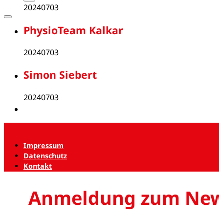
20240703
PhysioTeam Kalkar
20240703
Simon Siebert
20240703
Impressum
Datenschutz
Kontakt
Anmeldung zum New