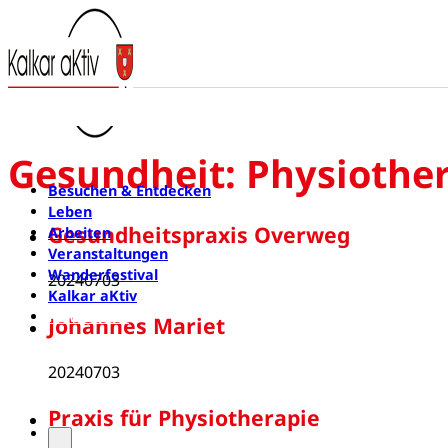
Gesundheit:
Physiothe
Besuchen & Entdecken
Leben
Gesundheitspraxis Overweg
Arbeiten
Veranstaltungen
Wanderfestival
20240703
Kalkar aKtiv
Newsletter
Johannes Mariet
20240703
Praxis für Physiotherapie