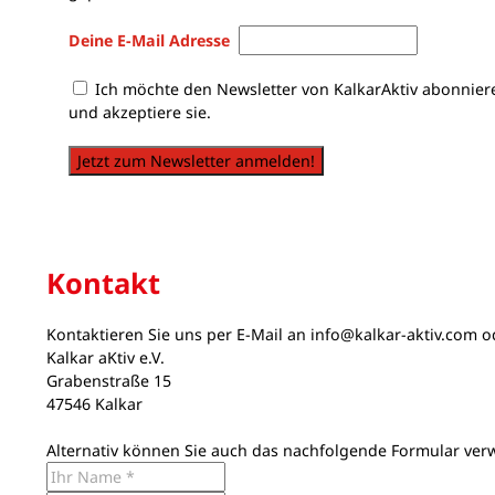
Deine E-Mail Adresse
Ich möchte den Newsletter von KalkarAktiv abonnier
und akzeptiere sie.
Jetzt zum Newsletter anmelden!
Kontakt
Kontaktieren Sie uns per E-Mail an
info@kalkar-aktiv.com
od
Kalkar aKtiv e.V.
Grabenstraße 15
47546 Kalkar
Alternativ können Sie auch das nachfolgende Formular ver