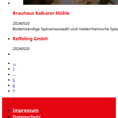
Brauhaus Kalkarer Mühle
20240520
Bodenständige Speisenauswahl und niederrheinische Spez
Reffeling GmbH
20240520
←
1
…
5
6
7
Impressum
Datenschutz