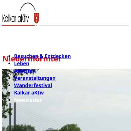
Besuchen & Entdecken
Niedermörmter
Leben
Arbeiten
Veranstaltungen
Wanderfestival
Kalkar aKtiv
Newsletter