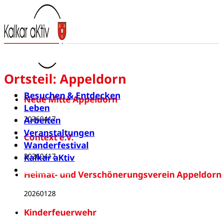
Ortsteil:
Appeldorn
Besuchen & Entdecken
Neue Mitte Appeldorn
Leben
20260417
Arbeiten
Veranstaltungen
Context e.V.
Wanderfestival
20260417
Kalkar aKtiv
Newsletter
Heimat- und Verschönerungsverein Appeldorn /
20260128
Kinderfeuerwehr