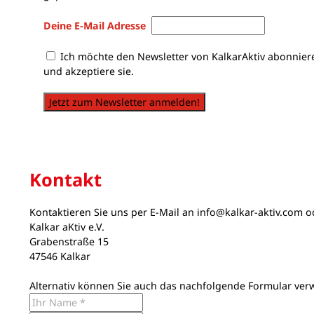
Deine E-Mail Adresse
Ich möchte den Newsletter von KalkarAktiv abonnier
und akzeptiere sie.
Jetzt zum Newsletter anmelden!
Kontakt
Kontaktieren Sie uns per E-Mail an
info@kalkar-aktiv.com
od
Kalkar aKtiv e.V.
Grabenstraße 15
47546 Kalkar
Alternativ können Sie auch das nachfolgende Formular ver